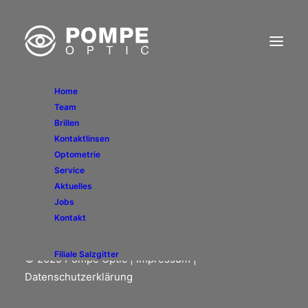
Home
Team
Brillen
Newsletter
Kontaktlinsen
Optometrie
Service
Aktuelles
Jobs
Kontakt
Filiale Salzgitter
© 2025 Pompe Optic |
Impressum
|
Datenschutzerklärung