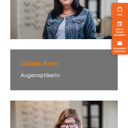
Jobs
Online
Termin
Salzgitter
Newsletter
anmelden
Gisela Korn
Augenoptikerin